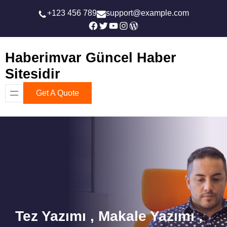
İçeriğe
+123 456 789
support@example.com
geç
Facebook
Twitter
YouTube
Instagram
WordPress
Haberimvar Güncel Haber
Sitesidir
Get A Quote
Tez Yazımı , Makale Yazımı ,