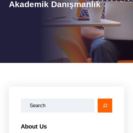
Akademik Danışmanlık
A
r
a
About Us