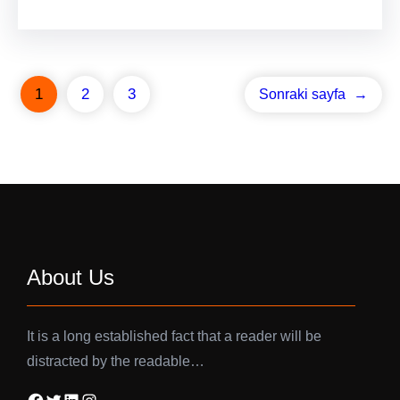
1
2
3
Sonraki sayfa
→
About Us
It is a long established fact that a reader will be
distracted by the readable…
Facebook
Twitter
LinkedIn
Instagram