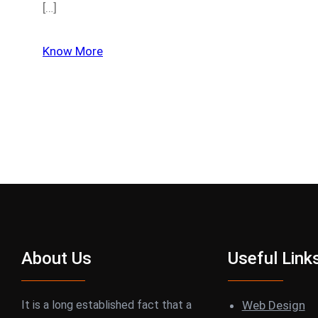
[…]
Know More
About Us
Useful Link
It is a long established fact that a
Web Design