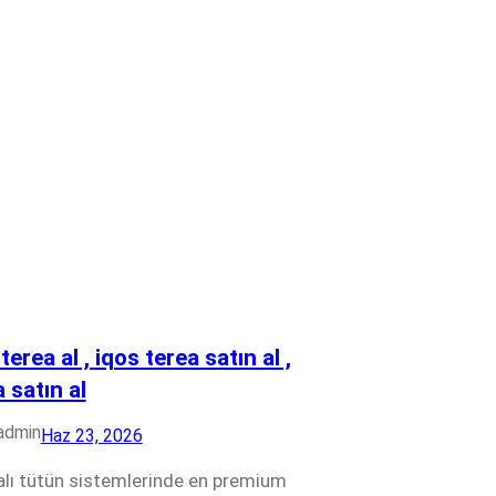
terea al , iqos terea satın al ,
 satın al
admin
Haz 23, 2026
alı tütün sistemlerinde en premium