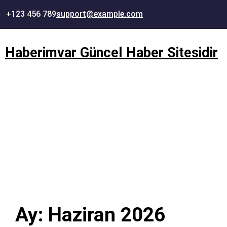
İçeriğe
+123 456 789
support@example.com
geç
Haberimvar Güncel Haber Sitesidir
Ay:
Haziran 2026