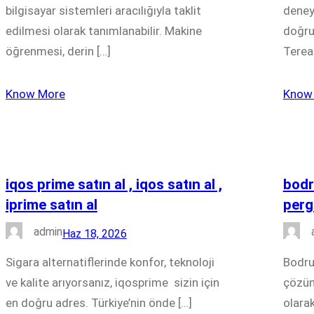
bilgisayar sistemleri aracılığıyla taklit
deney
edilmesi olarak tanımlanabilir. Makine
doğru 
öğrenmesi, derin […]
Terea 
Know More
Know
iqos prime satın al , iqos satın al ,
bodr
iprime satın al
perg
admin
Haz 18, 2026
Sigara alternatiflerinde konfor, teknoloji
Bodrum
ve kalite arıyorsanız, iqosprime sizin için
çözüm
en doğru adres. Türkiye’nin önde […]
olara