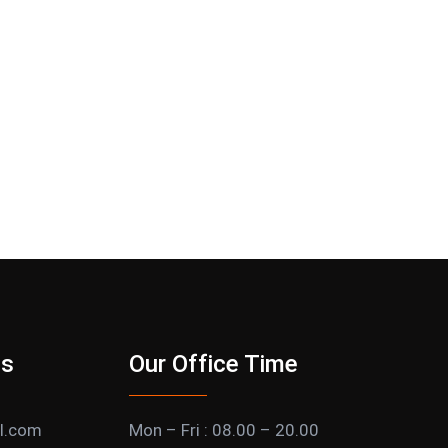
Us
Our Office Time
l.com
Mon – Fri : 08.00 – 20.00