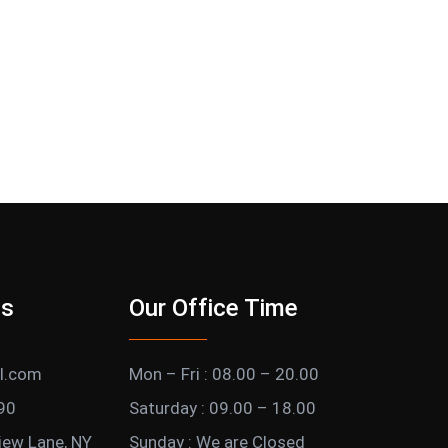
Us
Our Office Time
l.com
Mon – Fri : 08.00 – 20.00
90
Saturday : 09.00 – 18.00
iew Lane, NY
Sunday : We are Closed