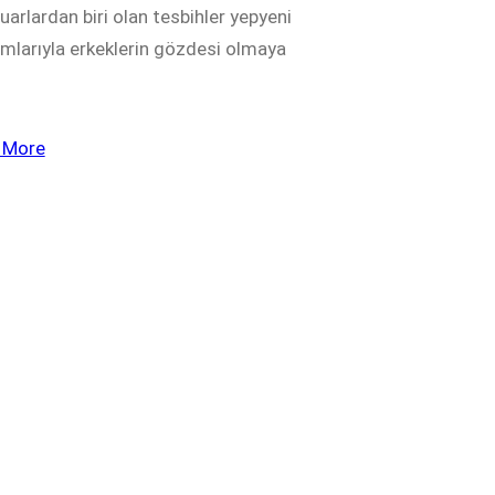
arlardan biri olan tesbihler yepyeni
ımlarıyla erkeklerin gözdesi olmaya
 More