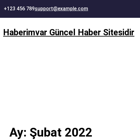
İçeriğe
+123 456 789
support@example.com
geç
Haberimvar Güncel Haber Sitesidir
Ay:
Şubat 2022