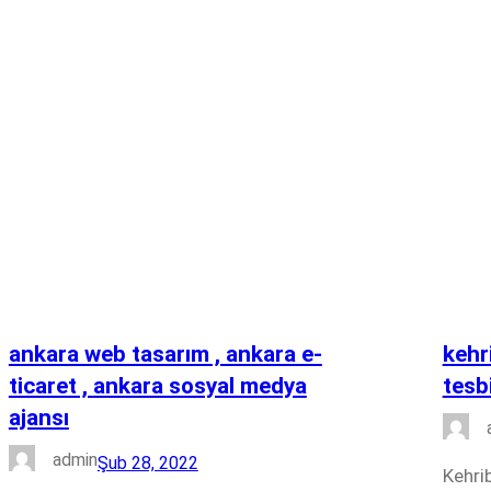
ankara web tasarım , ankara e-
kehri
ticaret , ankara sosyal medya
tesb
ajansı
admin
Şub 28, 2022
Kehrib