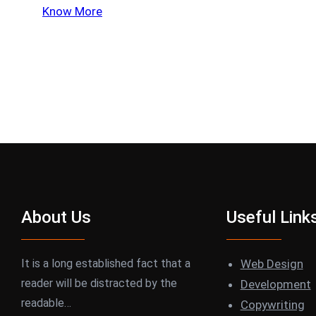
Know More
About Us
Useful Link
It is a long established fact that a
Web Design
reader will be distracted by the
Development
readable…
Copywriting