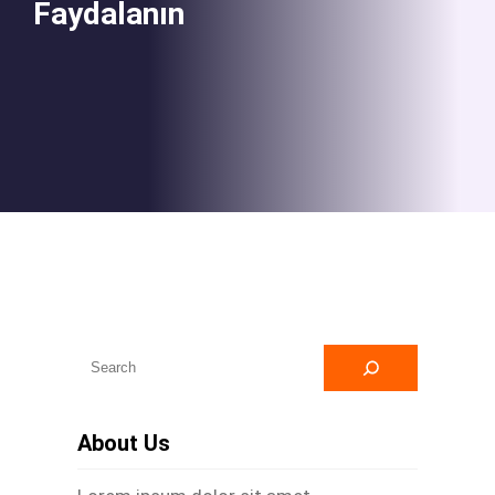
Faydalanın
A
r
a
About Us