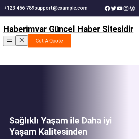
İçeriğe
Facebook
Twitter
YouTube
Instag
Wor
+123 456 789
support@example.com
geç
Haberimvar Güncel Haber Sitesidir
Get A Quote
Sağlıklı Yaşam ile Daha iyi
Yaşam Kalitesinden