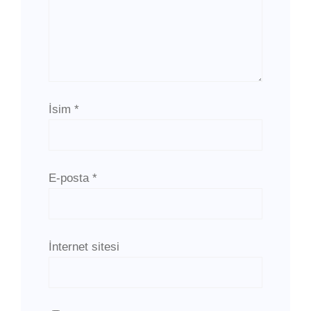
İsim
*
E-posta
*
İnternet sitesi