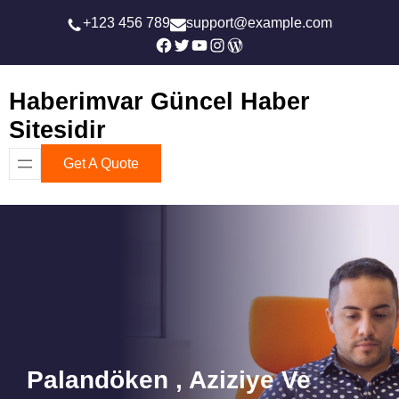
İçeriğe
+123 456 789
support@example.com
geç
Facebook
Twitter
YouTube
Instagram
WordPress
Haberimvar Güncel Haber
Sitesidir
Get A Quote
Palandöken , Aziziye Ve