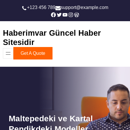
İçeriğe
+123 456 789
support@example.com
geç
Facebook
Twitter
YouTube
Instagram
WordPress
Haberimvar Güncel Haber
Sitesidir
Get A Quote
Maltepedeki ve Kartal
Pendikdeki Modeller