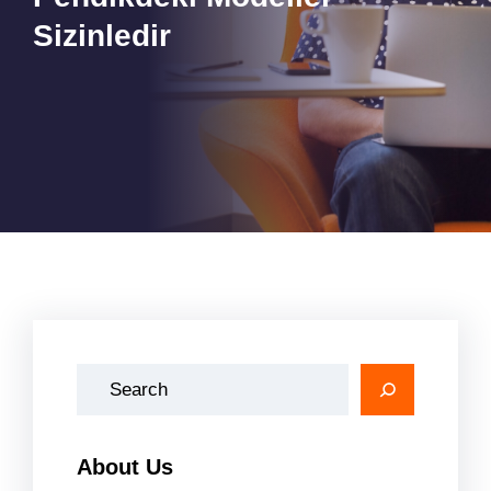
Sizinledir
A
r
a
About Us