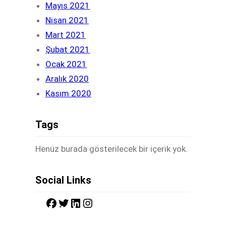
Mayıs 2021
Nisan 2021
Mart 2021
Şubat 2021
Ocak 2021
Aralık 2020
Kasım 2020
Tags
Henüz burada gösterilecek bir içerik yok.
Social Links
F
T
L
I
a
w
i
n