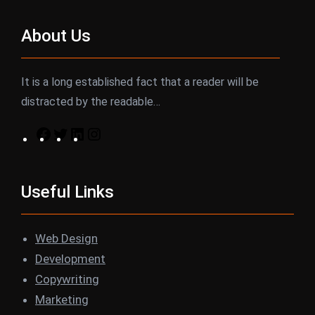
About Us
It is a long established fact that a reader will be
distracted by the readable…
F
T
L
I
a
w
i
n
c
i
n
s
Useful Links
e
t
k
t
b
t
e
a
o
e
d
g
Web Design
o
r
I
r
Development
k
n
a
Copywriting
m
Marketing