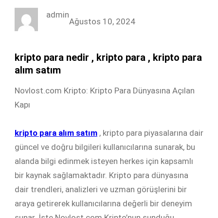
c
i
n
s
admin
e
t
k
t
Ağustos 10, 2024
b
t
e
a
o
e
d
g
kripto para nedir , kripto para , kripto para
o
r
I
r
alım satım
k
n
a
Novlost.com Kripto: Kripto Para Dünyasına Açılan
m
Kapı
kripto para alım satım
, kripto para piyasalarına dair
güncel ve doğru bilgileri kullanıcılarına sunarak, bu
alanda bilgi edinmek isteyen herkes için kapsamlı
bir kaynak sağlamaktadır. Kripto para dünyasına
dair trendleri, analizleri ve uzman görüşlerini bir
araya getirerek kullanıcılarına değerli bir deneyim
sunar. İşte Novlost.com Kripto’nun sunduğu