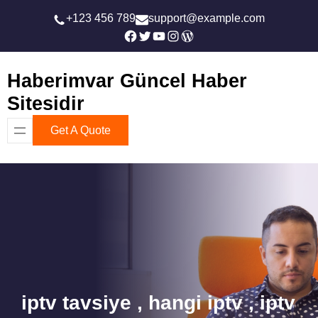
İçeriğe
+123 456 789
support@example.com
geç
Facebook
Twitter
YouTube
Instagram
WordPress
Haberimvar Güncel Haber
Sitesidir
Get A Quote
iptv tavsiye , hangi iptv , iptv