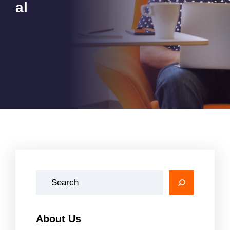
al
A
r
a
About Us