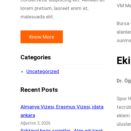
VM Med
lorem pretium, laoreet enim at,
malesuada elit.
Bursa 
alanla
Know More
sunmak
Categories
Eki
Uncategorized
Dr. Öğ
Recent Posts
Spor H
Almanya Vizesi, Erasmus Vizesi, idata
tecrüb
ankara
eklem 
Ağustos 3, 2026
ulusla
Sektörel hazır scriptler , Alan adı kayıt