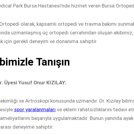
ical Park Bursa Hastanesi’nde hizmet veren Bursa Ortopedi’
Ortopedi olarak, kapsamlı ortopedi ve travma bakımı sunmak 
rında uzmanlaşmış üç ortopedi cerrahından oluşan ekibimiz, 
 için gerekli deneyim ve donanıma sahiptir.
bimizle Tanışın
r. Üyesi Yusuf Onur KIZILAY:
ekimliği ve Artroskopi konusunda uzmandır. Dr. Kızılay bilims
esiyle
spor yaralanmaları
ve eklem rahatsızlıklarını tedavi et
ameliyatlarını başarıyla uygulamaktadır. Bunun yanında ayak 
rarası deneyime sahiptir.