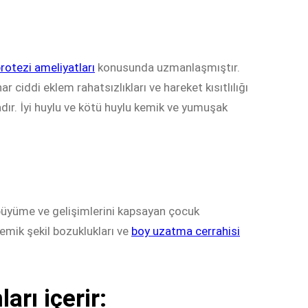
protezi ameliyatları
konusunda uzmanlaşmıştır.
ciddi eklem rahatsızlıkları ve hareket kısıtlılığı
ır. İyi huylu ve kötü huylu kemik ve yumuşak
ı büyüme ve gelişimlerini kapsayan çocuk
mik şekil bozuklukları ve
boy uzatma cerrahisi
arı içerir: