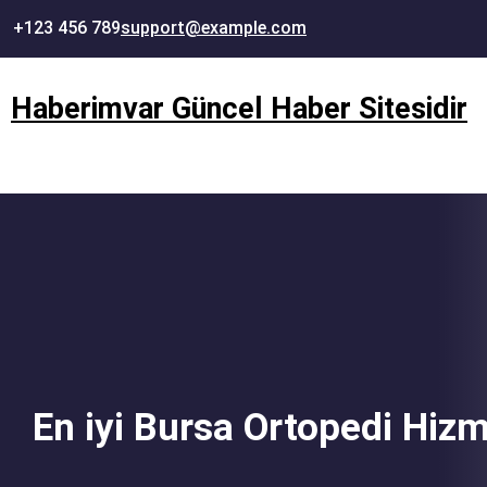
İçeriğe
+123 456 789
support@example.com
geç
Haberimvar Güncel Haber Sitesidir
En iyi Bursa Ortopedi Hizm