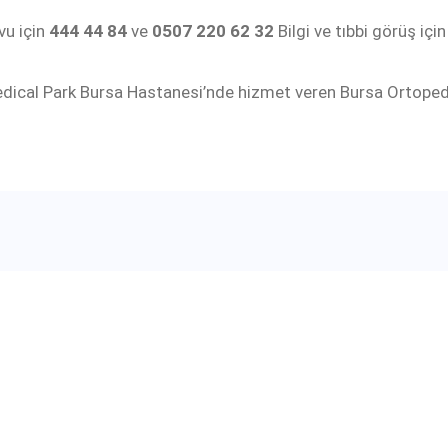
u için
444 44 84
ve
0507 220 62 32
Bilgi ve tıbbi görüş içi
ical Park Bursa Hastanesi’nde hizmet veren Bursa Ortopedi’ye 