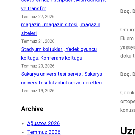
ve transfer
Doç. 
Temmuz 27, 2026
magazin , magazin sitesi , magazin
Omurga
siteleri
Eklem 
Temmuz 21, 2026
yaşaya
Stadyum koltukları, Yedek oyuncu
doku t
koltuğu, Konferans koltuğu
Temmuz 20, 2026
Sakarya üniversitesi servis , Sakarya
Doç. 
üniversitesi İstanbul servis ücretleri
Temmuz 19, 2026
Çocukl
ortope
Archive
konusu
Ağustos 2026
Uzm
Temmuz 2026