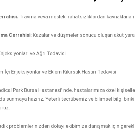
errahisi:
Travma veya mesleki rahatsızlıklardan kaynaklanan e
ma Cerrahisi:
Kazalar ve düşmeler sonucu oluşan akut yaralan
Enjeksiyonları ve Ağrı Tedavisi
m İçi Enjeksiyonlar ve Eklem Kıkırsak Hasarı Tedavisi
ical Park Bursa Hastanesi’ nde, hastalarımıza özel kişiselleş
a sunmaya hazırız. Yeterli tecrübemiz ve bilimsel bilgi birik
oruz.
dik problemlerinizden dolayı ekibimize danışmak için gerekli i