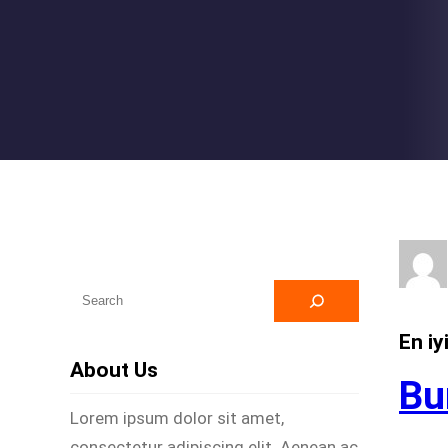
A
r
En iy
a
About Us
Bu
Lorem ipsum dolor sit amet,
consectetur adipiscing elit. Aenean ac