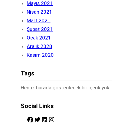
Mayıs 2021
Nisan 2021
Mart 2021
Şubat 2021
Ocak 2021
Aralık 2020
Kasım 2020
Tags
Henüz burada gösterilecek bir içerik yok.
Social Links
F
T
L
I
a
w
i
n