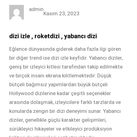
c
i
n
s
admin
e
t
k
t
Kasım 23, 2023
b
t
e
a
o
e
d
g
dizi izle , roketdizi , yabancı dizi
o
r
I
r
k
n
a
Eğlence dünyasında giderek daha fazla ilgi gören
m
bir diğer trend ise dizi izle keyfidir. Yabancı diziler,
geniş bir izleyici kitlesi tarafından takip edilmekte
ve birçok insanı ekrana kilitlemektedir. Düşük
bütçeli bağımsız yapımlardan büyük bütçeli
Hollywood dizilerine kadar çeşitli seçenekler
arasında dolaşmak, izleyicilere farklı tarzlarda ve
konularda zengin bir dizi deneyimi sunar. Yabancı
diziler, genellikle güçlü karakter gelişimleri,
sürükleyici hikayeler ve etkileyici prodüksiyon