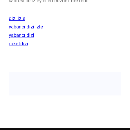
kalitesi ile izleyicileri cezbetmektedir.
dizi izle
yabancı dizi izle
yabancı dizi
roketdizi