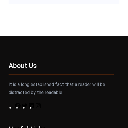
About Us
It is a long established fact that a reader will be
distracted by the readable…
F
T
L
I
a
w
i
n
c
i
n
s