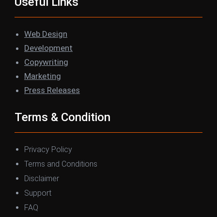
Useful Links
e
t
k
t
b
t
e
a
o
e
d
g
Web Design
o
r
I
r
Development
k
n
a
Copywriting
m
Marketing
Press Releases
Terms & Condition
Privacy Policy
Terms and Conditions
Disclaimer
Support
FAQ