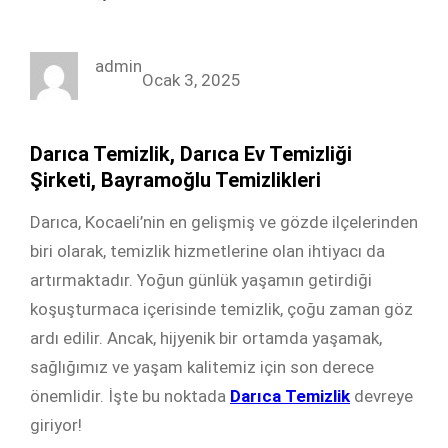
a
w
i
n
c
i
n
s
admin
e
t
k
t
Ocak 3, 2025
b
t
e
a
o
e
d
g
Darıca Temizlik, Darıca Ev Temizliği
o
r
I
r
Şirketi, Bayramoğlu Temizlikleri
k
n
a
Darıca, Kocaeli’nin en gelişmiş ve gözde ilçelerinden
m
biri olarak, temizlik hizmetlerine olan ihtiyacı da
artırmaktadır. Yoğun günlük yaşamın getirdiği
koşuşturmaca içerisinde temizlik, çoğu zaman göz
ardı edilir. Ancak, hijyenik bir ortamda yaşamak,
sağlığımız ve yaşam kalitemiz için son derece
önemlidir. İşte bu noktada
Darıca Temizlik
devreye
giriyor!