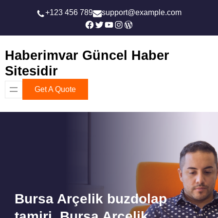
İçeriğe
+123 456 789
support@example.com
geç
Facebook
Twitter
YouTube
Instagram
WordPress
Haberimvar Güncel Haber
Sitesidir
Get A Quote
Bursa Arçelik buzdolap
tamiri, Bursa Arçelik