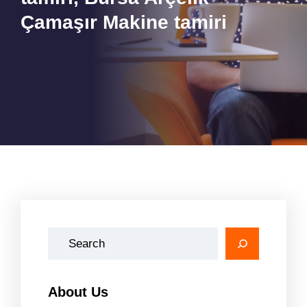
Çamaşır Makine tamiri
A
r
a
About Us