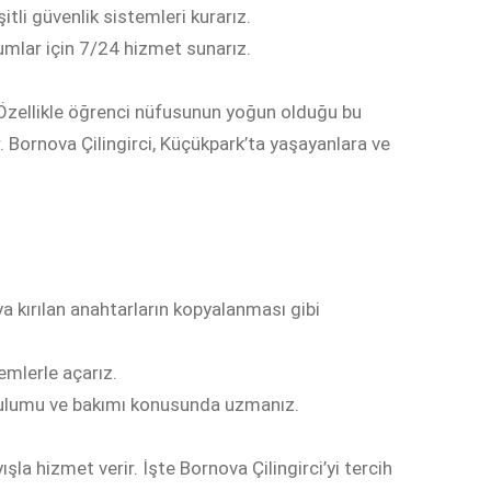
itli güvenlik sistemleri kurarız.
umlar için 7/24 hizmet sunarız.
. Özellikle öğrenci nüfusunun yoğun olduğu bu
r. Bornova Çilingirci, Küçükpark’ta yaşayanlara ve
ya kırılan anahtarların kopyalanması gibi
emlerle açarız.
kurulumu ve bakımı konusunda uzmanız.
la hizmet verir. İşte Bornova Çilingirci’yi tercih