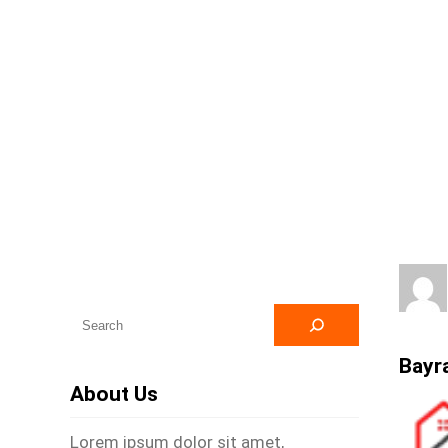
A
r
Bayra
a
About Us
Lorem ipsum dolor sit amet,