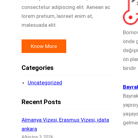
consectetur adipiscing elit. Aenean ac
lorem pretium, laoreet enim at,
malesuada elit.
Bornov
önde g
Know More
değişi
ön pla
Categories
biridir.
Uncategorized
Bayrak
Bayrak
Recent Posts
yapısıy
yaşaya
Almanya Vizesi, Erasmus Vizesi, idata
gelmen
ankara
Ağustos 3, 2026