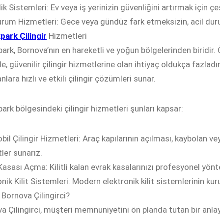
k Sistemleri: Ev veya iş yerinizin güvenliğini artırmak için çeş
urum Hizmetleri: Gece veya gündüz fark etmeksizin, acil dur
ark Çilingir
Hizmetleri
ark, Bornova’nın en hareketli ve yoğun bölgelerinden biridir
e, güvenilir çilingir hizmetlerine olan ihtiyaç oldukça fazladı
nlara hızlı ve etkili çilingir çözümleri sunar.
ark bölgesindeki çilingir hizmetleri şunları kapsar:
il Çilingir Hizmetleri: Araç kapılarının açılması, kaybolan ve
ler sunarız.
Kasası Açma: Kilitli kalan evrak kasalarınızı profesyonel yönt
onik Kilit Sistemleri: Modern elektronik kilit sistemlerinin 
Bornova Çilingirci?
a Çilingirci, müşteri memnuniyetini ön planda tutan bir anlayış