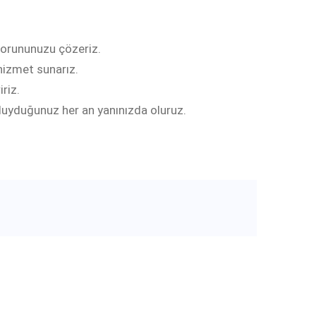
 sorununuzu çözeriz.
 hizmet sunarız.
riz.
 duyduğunuz her an yanınızda oluruz.