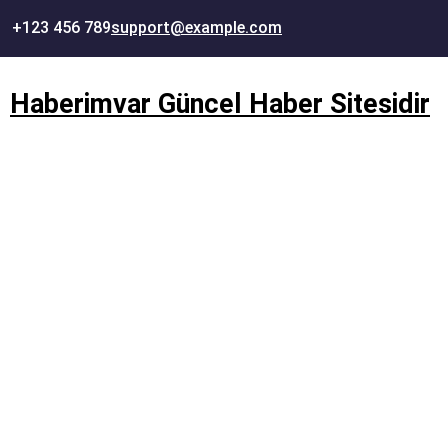
İçeriğe
+123 456 789
support@example.com
geç
Haberimvar Güncel Haber Sitesidir
Bayraklı çilingir , evka3 çil