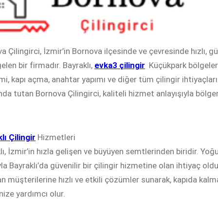
a Çilingirci, İzmir’in Bornova ilçesinde ve çevresinde hızlı, g
elen bir firmadır. Bayraklı,
evka3 çilingir
Küçükpark bölgelerin
mi, kapı açma, anahtar yapımı ve diğer tüm çilingir ihtiyaçl
nda tutan Bornova Çilingirci, kaliteli hizmet anlayışıyla bölge
lı Çilingir
Hizmetleri
lı, İzmir’in hızla gelişen ve büyüyen semtlerinden biridir. Yoğ
la Bayraklı’da güvenilir bir çilingir hizmetine olan ihtiyaç old
n müşterilerine hızlı ve etkili çözümler sunarak, kapıda kalm
ize yardımcı olur.