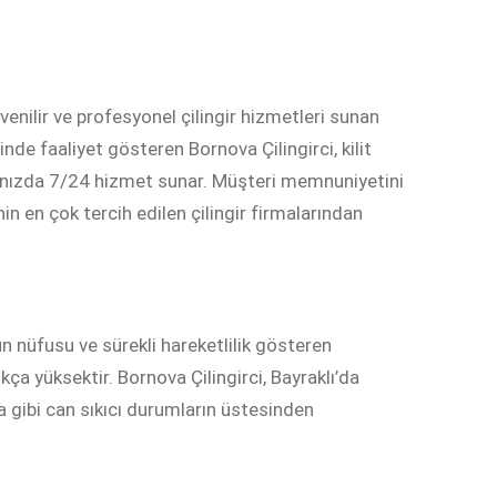
üvenilir ve profesyonel çilingir hizmetleri sunan
de faaliyet gösteren Bornova Çilingirci, kilit
arınızda 7/24 hizmet sunar. Müşteri memnuniyetini
nin en çok tercih edilen çilingir firmalarından
un nüfusu ve sürekli hareketlilik gösteren
ukça yüksektir. Bornova Çilingirci, Bayraklı’da
a gibi can sıkıcı durumların üstesinden