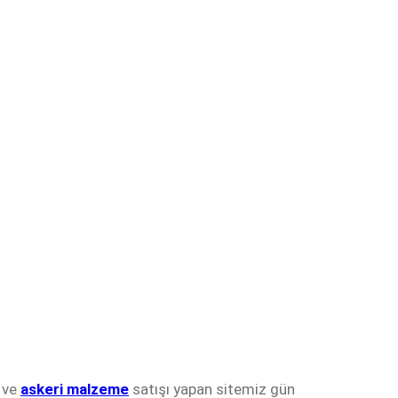
n ve
askeri malzeme
satışı yapan sitemiz gün