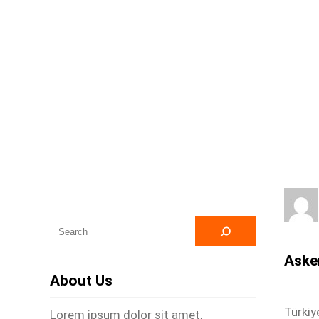
A
r
Asker
a
About Us
Türkiy
Lorem ipsum dolor sit amet,