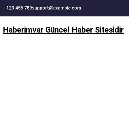
İçeriğe
+123 456 789
support@example.com
geç
Haberimvar Güncel Haber Sitesidir
Askeri Malzeme , Askeri E