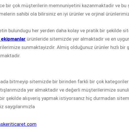
ce bir çok müşterilerin memnuniyetini kazanmaktadir ve bu şe
lerin sahibi ola bilirsiniz en iyi ürünler ve orjinal ürünlerimiz
etin bulundugu her yerden daha kolay ve pratik bir şekilde s
 ekipmanlar
ürünleride sitemizde yer almaktadir ve en uygun 
ilerimize sunmaktayizdir. Almiş olduğunuz ürünler hızlı bir ş
maktadir.
ada bitmeyip sitemizde bir birinden farkli bir çok kategoril
tışlarımızda yer almaktadir ve değerli müşterilerimize sunulm
i bir şekilde alışveriş yapmak istiyorsanız hiç durmadan sitem
niz saygılarımızla
skeriticaret.com