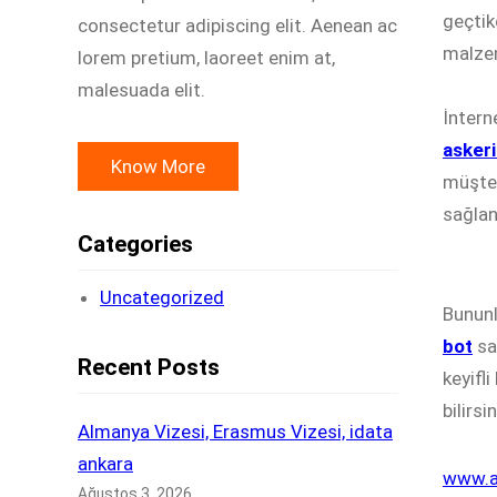
geçtik
consectetur adipiscing elit. Aenean ac
malzeme
lorem pretium, laoreet enim at,
malesuada elit.
İntern
askeri
Know More
müşter
sağlan
Categories
Uncategorized
Bununl
bot
sa
Recent Posts
keyifl
bilirsi
Almanya Vizesi, Erasmus Vizesi, idata
ankara
www.a
Ağustos 3, 2026