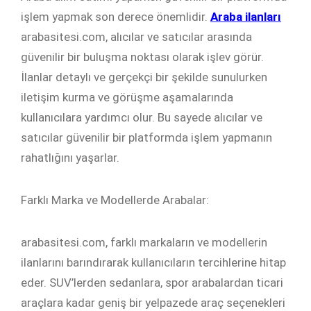
işlem yapmak son derece önemlidir.
Araba ilanları
arabasitesi.com, alıcılar ve satıcılar arasında
güvenilir bir buluşma noktası olarak işlev görür.
İlanlar detaylı ve gerçekçi bir şekilde sunulurken
iletişim kurma ve görüşme aşamalarında
kullanıcılara yardımcı olur. Bu sayede alıcılar ve
satıcılar güvenilir bir platformda işlem yapmanın
rahatlığını yaşarlar.
Farklı Marka ve Modellerde Arabalar:
arabasitesi.com, farklı markaların ve modellerin
ilanlarını barındırarak kullanıcıların tercihlerine hitap
eder. SUV’lerden sedanlara, spor arabalardan ticari
araçlara kadar geniş bir yelpazede araç seçenekleri