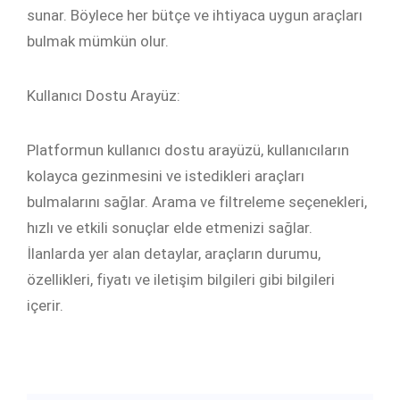
sunar. Böylece her bütçe ve ihtiyaca uygun araçları
bulmak mümkün olur.
Kullanıcı Dostu Arayüz:
Platformun kullanıcı dostu arayüzü, kullanıcıların
kolayca gezinmesini ve istedikleri araçları
bulmalarını sağlar. Arama ve filtreleme seçenekleri,
hızlı ve etkili sonuçlar elde etmenizi sağlar.
İlanlarda yer alan detaylar, araçların durumu,
özellikleri, fiyatı ve iletişim bilgileri gibi bilgileri
içerir.