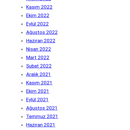
Kasım 2022
Ekim 2022
Eylül 2022
Ağustos 2022
Haziran 2022
Nisan 2022
Mart 2022
Şubat 2022
Aralık 2021
Kasım 2021
Ekim 2021
Eylül 2021
Ağustos 2021
Temmuz 2021
Haziran 2021