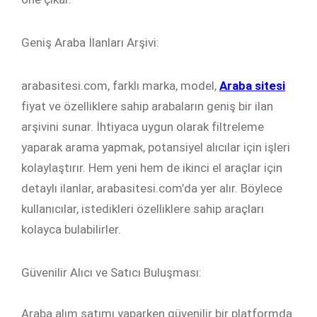
Geniş Araba İlanları Arşivi:
arabasitesi.com, farklı marka, model,
Araba sitesi
fiyat ve özelliklere sahip arabaların geniş bir ilan
arşivini sunar. İhtiyaca uygun olarak filtreleme
yaparak arama yapmak, potansiyel alıcılar için işleri
kolaylaştırır. Hem yeni hem de ikinci el araçlar için
detaylı ilanlar, arabasitesi.com’da yer alır. Böylece
kullanıcılar, istedikleri özelliklere sahip araçları
kolayca bulabilirler.
Güvenilir Alıcı ve Satıcı Buluşması:
Araba alım satımı yaparken güvenilir bir platformda