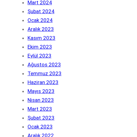
Mart 2024
Şubat 2024
Ocak 2024
Aralık 2023
Kasım 2023
Ekim 2023
Eylül 2023
Ağustos 2023
Temmuz 2023
Haziran 2023
Mayıs 2023
Nisan 2023
Mart 2023
Şubat 2023
Ocak 2023
Aralık 2022