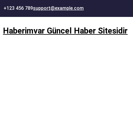
İçeriğe
+123 456 789
support@example.com
geç
Haberimvar Güncel Haber Sitesidir
Ankara toptan temizlik mal