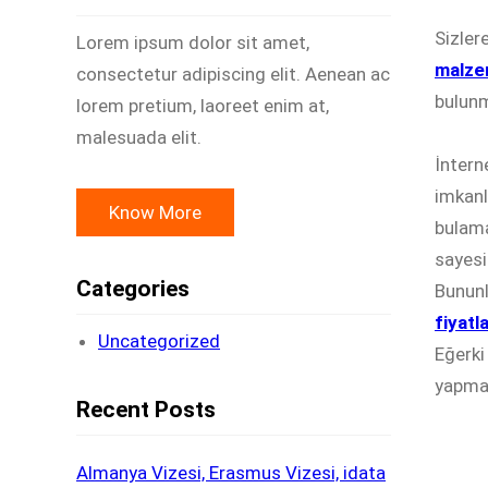
Sizler
Lorem ipsum dolor sit amet,
malze
consectetur adipiscing elit. Aenean ac
bulunm
lorem pretium, laoreet enim at,
malesuada elit.
İntern
imkanla
Know More
bulama
sayesi
Categories
Bununl
fiyatla
Uncategorized
Eğerki
yapman
Recent Posts
Almanya Vizesi, Erasmus Vizesi, idata