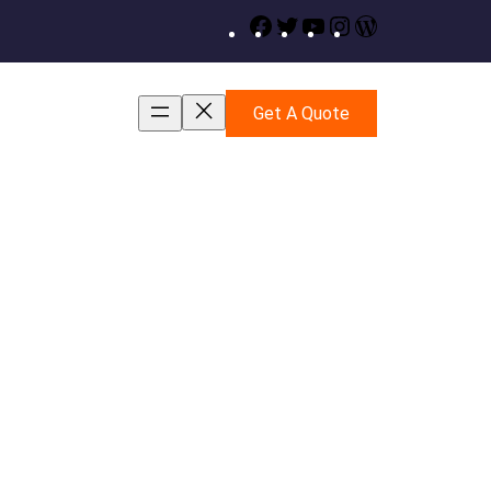
Facebook
Twitter
YouTube
Instagram
WordPress
Get A Quote
alzemeleri , Koli