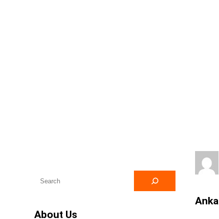
fiyatları
A
r
Ankar
a
About Us