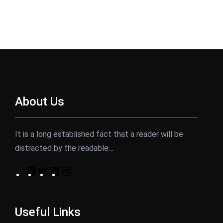
About Us
It is a long established fact that a reader will be
distracted by the readable…
F
T
L
I
a
w
i
n
c
i
n
s
Useful Links
e
t
k
t