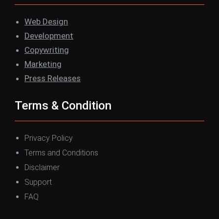
b
t
e
a
o
e
d
g
Web Design
o
r
I
r
Development
k
n
a
Copywriting
m
Marketing
Press Releases
Terms & Condition
Privacy Policy
Terms and Conditions
Disclaimer
Support
FAQ