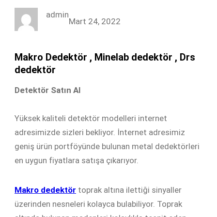
c
i
n
s
admin
e
t
k
t
Mart 24, 2022
b
t
e
a
o
e
d
g
Makro Dedektör , Minelab dedektör , Drs
o
r
I
r
dedektör
k
n
a
Detektör Satın Al
m
Yüksek kaliteli detektör modelleri internet
adresimizde sizleri bekliyor. İnternet adresimiz
geniş ürün portföyünde bulunan metal dedektörleri
en uygun fiyatlara satışa çıkarıyor.
Makro dedektör
toprak altına ilettiği sinyaller
üzerinden nesneleri kolayca bulabiliyor. Toprak