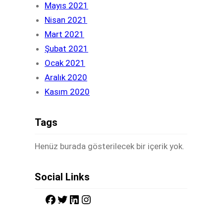
Mayıs 2021
Nisan 2021
Mart 2021
Şubat 2021
Ocak 2021
Aralık 2020
Kasım 2020
Tags
Henüz burada gösterilecek bir içerik yok.
Social Links
F
T
L
I
a
w
i
n