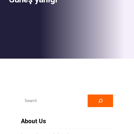
A
r
a
About Us