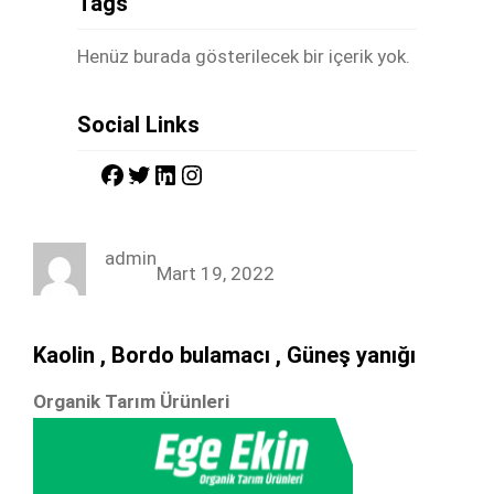
Tags
Henüz burada gösterilecek bir içerik yok.
Social Links
F
T
L
I
a
w
i
n
c
i
n
s
admin
e
t
k
t
Mart 19, 2022
b
t
e
a
o
e
d
g
Kaolin , Bordo bulamacı , Güneş yanığı
o
r
I
r
k
n
a
Organik Tarım Ürünleri
m