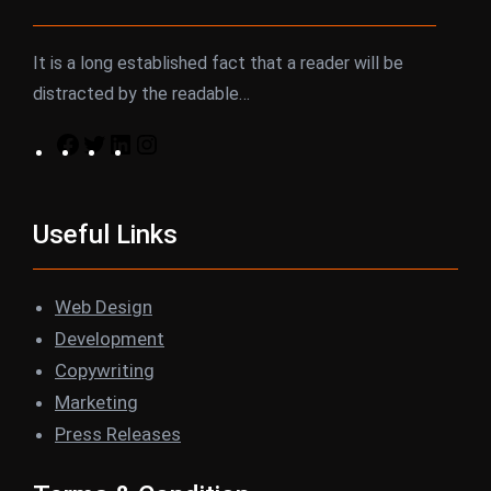
It is a long established fact that a reader will be
distracted by the readable…
F
T
L
I
a
w
i
n
c
i
n
s
Useful Links
e
t
k
t
b
t
e
a
o
e
d
g
Web Design
o
r
I
r
Development
k
n
a
Copywriting
m
Marketing
Press Releases