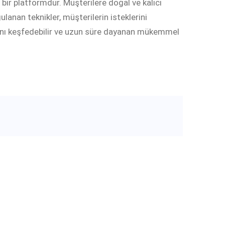
ir platformdur. Müşterilere doğal ve kalıcı
lanan teknikler, müşterilerin isteklerini
rını keşfedebilir ve uzun süre dayanan mükemmel