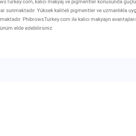
wsTurkey.com, kalıcı makyaj ve pigmentler konusunda güçlü b
ar sunmaktadır. Yüksek kaliteli pigmentler ve uzmanlıkla uygu
amaktadır. PhibrowsTurkey.com ile kalıcı makyajın avantajla
rünüm elde edebilirsiniz.