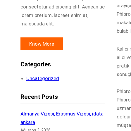
arayış
consectetur adipiscing elit. Aenean ac
Phibro
lorem pretium, laoreet enim at,
makale
malesuada elit.
bulabil
Know More
Kalıcı
alıcı 
Categories
pratik
sonuçl
Uncategorized
Phibro
Recent Posts
Phibro
uzman,
Almanya Vizesi, Erasmus Vizesi, idata
dolgun
ankara
müşteri
Ağustos 3, 2026