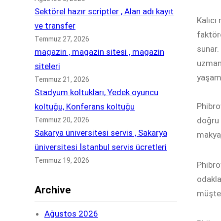
Sektörel hazır scriptler , Alan adı kayıt
Kalıcı
ve transfer
faktör
Temmuz 27, 2026
sunar.
magazin , magazin sitesi , magazin
uzmanl
siteleri
yaşama
Temmuz 21, 2026
Stadyum koltukları, Yedek oyuncu
Phibro
koltuğu, Konferans koltuğu
doğru 
Temmuz 20, 2026
Sakarya üniversitesi servis , Sakarya
makyaj
üniversitesi İstanbul servis ücretleri
Temmuz 19, 2026
Phibro
odakla
Archive
müşter
Ağustos 2026