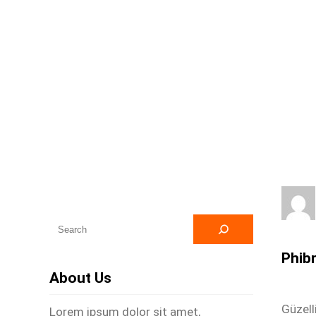
A
r
Phibr
a
About Us
Güzell
Lorem ipsum dolor sit amet,