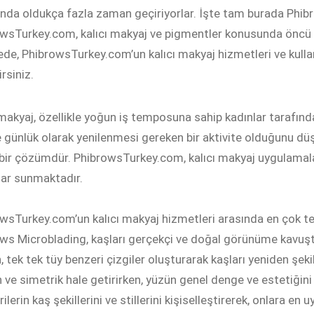
ında oldukça fazla zaman geçiriyorlar. İşte tam burada Phib
wsTurkey.com, kalıcı makyaj ve pigmentler konusunda öncü bi
de, PhibrowsTurkey.com’un kalıcı makyaj hizmetleri ve kulla
irsiniz.
 makyaj, özellikle yoğun iş temposuna sahip kadınlar tarafın
ve günlük olarak yenilenmesi gereken bir aktivite olduğunu d
 bir çözümdür. PhibrowsTurkey.com, kalıcı makyaj uygulamaları
ar sunmaktadır.
wsTurkey.com’un kalıcı makyaj hizmetleri arasında en çok ter
ws Microblading, kaşları gerçekçi ve doğal görünüme kavuştur
 tek tek tüy benzeri çizgiler oluşturarak kaşları yeniden şeki
 ve simetrik hale getirirken, yüzün genel denge ve estetiğin
lerin kaş şekillerini ve stillerini kişiselleştirerek, onlara en