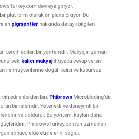
rowsTurkey.com devreye giriyor.
r platform olarak ön plana çıkıyor. Bu
nılan
pigmentler
hakkında detaylı bilgileri
dan tercih edilen bir yöntemdir. Makyajın zaman
üşünürsek,
kalıcı makyaj
ihtiyaca cevap veren
 ile müşterilerine doğal, kalıcı ve kusursuz
cih edilenlerden biri,
Phibrows
Microblading’dir.
an bir işlemdir. Yetenekli ve deneyimli bir
llendirir ve doldurur. Bu yöntem, kaşları daha
i güçlendirir. PhibrowsTurkey.com’un uzmanları,
 uygun sonucu elde etmelerini sağlar.