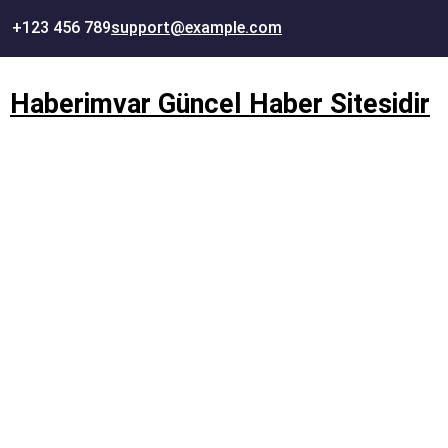
İçeriğe
+123 456 789
support@example.com
geç
Haberimvar Güncel Haber Sitesidir
Phibrows , Kalıcı makyaj ,