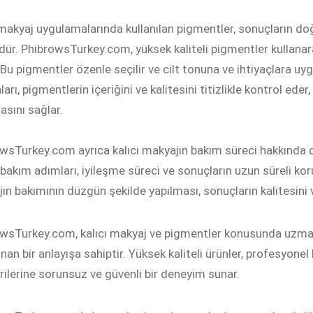
 makyaj uygulamalarında kullanılan pigmentler, sonuçların doğal
dür. PhibrowsTurkey.com, yüksek kaliteli pigmentler kullanar
 Bu pigmentler özenle seçilir ve cilt tonuna ve ihtiyaçlara u
arı, pigmentlerin içeriğini ve kalitesini titizlikle kontrol ede
sını sağlar.
wsTurkey.com ayrıca kalıcı makyajın bakım süreci hakkında d
bakım adımları, iyileşme süreci ve sonuçların uzun süreli korun
ın bakımının düzgün şekilde yapılması, sonuçların kalitesini ve 
wsTurkey.com, kalıcı makyaj ve pigmentler konusunda uzma
nan bir anlayışa sahiptir. Yüksek kaliteli ürünler, profesyonel
ilerine sorunsuz ve güvenli bir deneyim sunar.