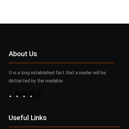
About Us
It is a long established fact that a reader will be
distracted by the readable…
F
T
L
I
a
w
i
n
c
i
n
s
Useful Links
e
t
k
t
b
t
e
a