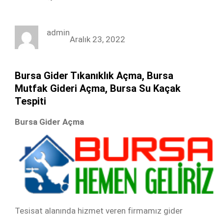
a
w
i
n
c
i
n
s
admin
e
t
k
t
Aralık 23, 2022
b
t
e
a
o
e
d
g
Bursa Gider Tıkanıklık Açma, Bursa
o
r
I
r
Mutfak Gideri Açma, Bursa Su Kaçak
k
n
a
Tespiti
m
Bursa Gider Açma
Tesisat alanında hizmet veren firmamız gider