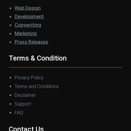
o
e
d
g
Web Design
o
r
I
r
Development
k
n
a
Copywriting
m
Marketing
Press Releases
Terms & Condition
Privacy Policy
Terms and Conditions
Disclaimer
Support
FAQ
Contact Us