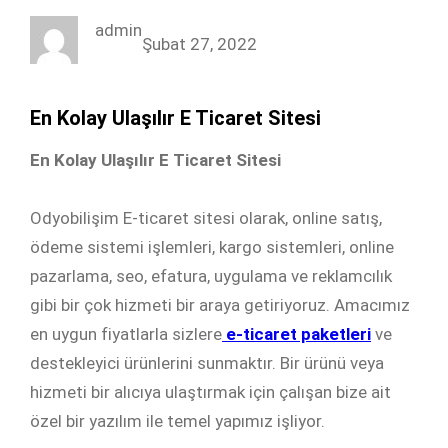
c
i
n
s
admin
e
t
k
t
Şubat 27, 2022
b
t
e
a
o
e
d
g
En Kolay Ulaşılır E Ticaret Sitesi
o
r
I
r
k
n
a
En Kolay Ulaşılır E Ticaret Sitesi
m
Odyobilişim E-ticaret sitesi olarak, online satış,
ödeme sistemi işlemleri, kargo sistemleri, online
pazarlama, seo, efatura, uygulama ve reklamcılık
gibi bir çok hizmeti bir araya getiriyoruz. Amacımız
en uygun fiyatlarla sizlere
e-ticaret paketleri
ve
destekleyici ürünlerini sunmaktır. Bir ürünü veya
hizmeti bir alıcıya ulaştırmak için çalışan bize ait
özel bir yazılım ile temel yapımız işliyor.