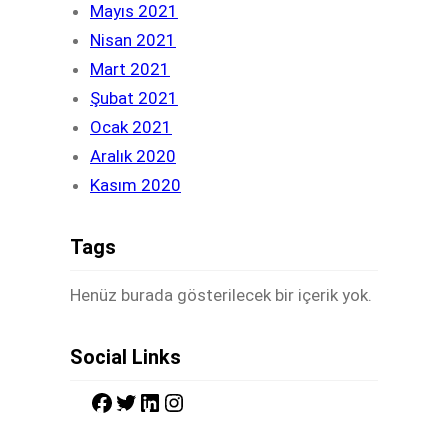
Mayıs 2021
Nisan 2021
Mart 2021
Şubat 2021
Ocak 2021
Aralık 2020
Kasım 2020
Tags
Henüz burada gösterilecek bir içerik yok.
Social Links
F
T
L
I
a
w
i
n