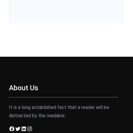
About Us
It is a long established fact that a reader will be
distracted by the readable…
Facebook
Twitter
LinkedIn
Instagram