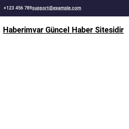
İçeriğe
+123 456 789
support@example.com
geç
Haberimvar Güncel Haber Sitesidir
Ürün Takip Sistemi , B2B 