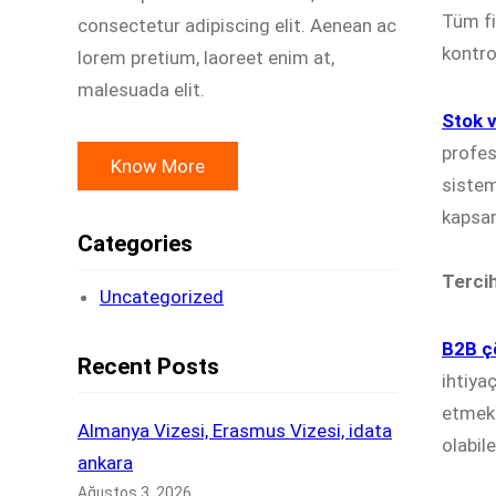
Tüm fi
consectetur adipiscing elit. Aenean ac
kontro
lorem pretium, laoreet enim at,
malesuada elit.
Stok 
profes
Know More
sistem
kapsa
Categories
Tercih
Uncategorized
B2B ç
Recent Posts
ihtiya
etmekt
Almanya Vizesi, Erasmus Vizesi, idata
olabile
ankara
Ağustos 3, 2026