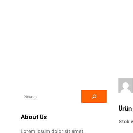
A
r
Ürün 
a
About Us
Stok v
Lorem ipsum dolor sit amet,