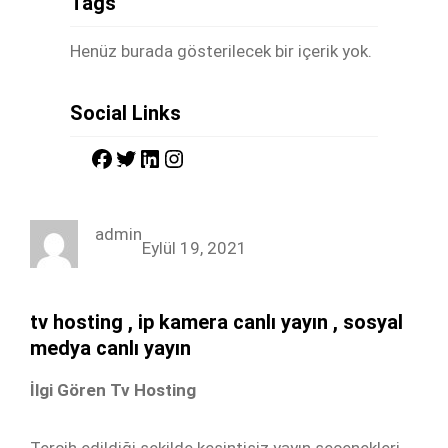
Tags
Henüz burada gösterilecek bir içerik yok.
Social Links
F
T
L
I
a
w
i
n
c
i
n
s
admin
e
t
k
t
Eylül 19, 2021
b
t
e
a
o
e
d
g
tv hosting , ip kamera canlı yayın , sosyal
o
r
I
r
medya canlı yayın
k
n
a
İlgi Gören Tv Hosting
m
Tercih edildiği şekilde kesintisiz yayın seçenekleri