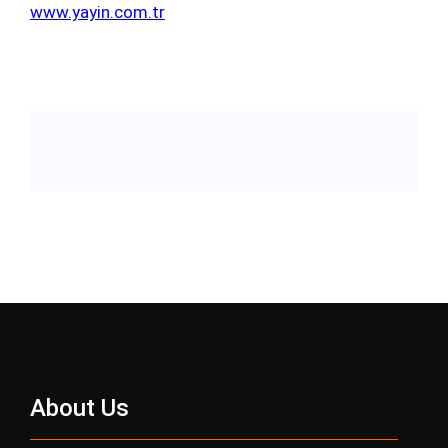
www.yayin.com.tr
About Us