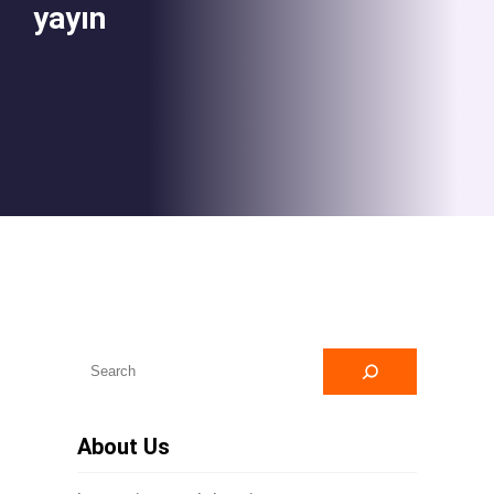
yayın
A
r
a
About Us