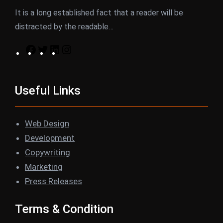
It is a long established fact that a reader will be
distracted by the readable…
F
T
L
I
a
w
i
n
c
i
n
s
Useful Links
e
t
k
t
b
t
e
a
o
e
d
g
Web Design
o
r
I
r
Development
k
n
a
Copywriting
m
Marketing
Press Releases
Terms & Condition