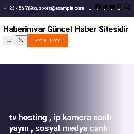
İçeriğe
Facebook
Twitter
YouTub
Inst
W
+123 456 789
support@example.com
geç
Haberimvar Güncel Haber Sitesidir
Get A Quote
tv hosting , ip kamera canlı
yayın , sosyal medya canlı