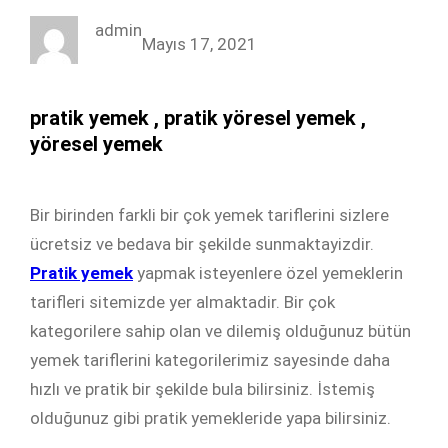
c
i
n
s
admin
e
t
k
t
Mayıs 17, 2021
b
t
e
a
o
e
d
g
pratik yemek , pratik yöresel yemek ,
o
r
I
r
yöresel yemek
k
n
a
m
Bir birinden farkli bir çok yemek tariflerini sizlere
ücretsiz ve bedava bir şekilde sunmaktayizdir.
Pratik yemek
yapmak isteyenlere özel yemeklerin
tarifleri sitemizde yer almaktadir. Bir çok
kategorilere sahip olan ve dilemiş olduğunuz bütün
yemek tariflerini kategorilerimiz sayesinde daha
hızlı ve pratik bir şekilde bula bilirsiniz. İstemiş
olduğunuz gibi pratik yemekleride yapa bilirsiniz.