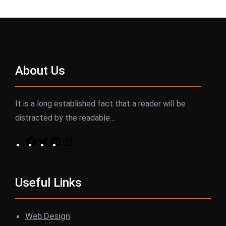
About Us
It is a long established fact that a reader will be
distracted by the readable…
F
T
L
I
a
w
i
n
c
i
n
s
Useful Links
e
t
k
t
b
t
e
a
o
e
d
g
Web Design