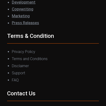
o
r
I
r
Development
k
n
a
Copywriting
m
Marketing
Press Releases
Terms & Condition
Privacy Policy
Terms and Conditions
Disclaimer
Support
FAQ
Contact Us