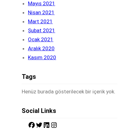
Mayıs 2021
Nisan 2021
Mart 2021
Şubat 2021
Ocak 2021
Aralık 2020
Kasım 2020
Tags
Henüz burada gösterilecek bir içerik yok.
Social Links
F
T
L
I
a
w
i
n