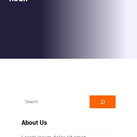
A
r
a
About Us