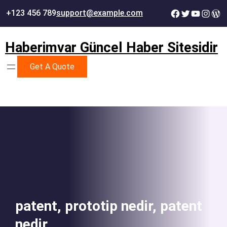
İçeriğe
Facebook
Twitter
YouTube
Instag
Wor
+123 456 789
support@example.com
geç
Haberimvar Güncel Haber Sitesidir
Get A Quote
patent, prototip nedir, patent
nedir