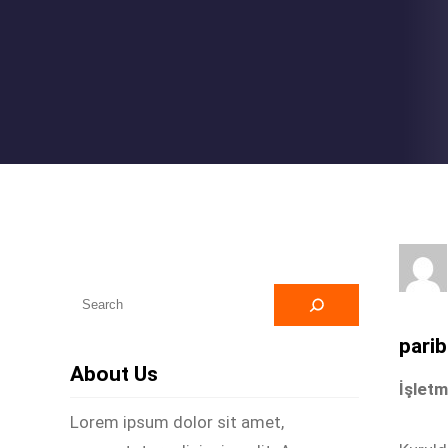
A
r
parib
a
About Us
İşletm
Lorem ipsum dolor sit amet,