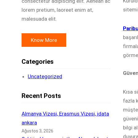
Kuruld
consectetur adipiscing elit. Aenean ac
sitemi
lorem pretium, laoreet enim at,
malesuada elit.
Parib
başarı
Know More
firmal
görmek
Categories
Güveni
Uncategorized
Kısa s
Recent Posts
fazla 
müşter
Almanya Vizesi, Erasmus Vizesi, idata
güveni
ankara
bilgi a
Ağustos 3, 2026
duyurab