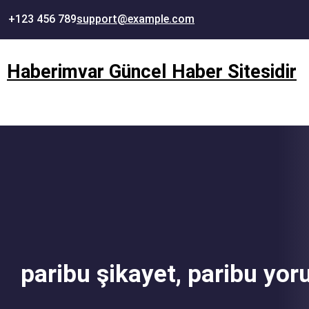
İçeriğe
+123 456 789
support@example.com
geç
Haberimvar Güncel Haber Sitesidir
paribu şikayet, paribu yor