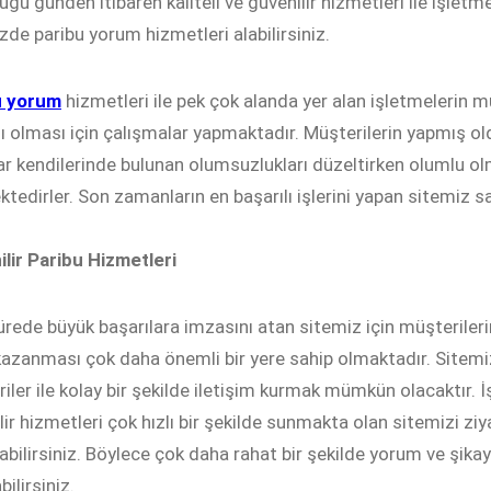
uğu günden itibaren kaliteli ve güvenilir hizmetleri ile işle
zde paribu yorum hizmetleri alabilirsiniz.
u yorum
hizmetleri ile pek çok alanda yer alan işletmelerin m
lı olması için çalışmalar yapmaktadır. Müşterilerin yapmış 
ar kendilerinde bulunan olumsuzlukları düzeltirken olumlu olm
tedirler. Son zamanların en başarılı işlerini yapan sitemiz 
lir Paribu Hizmetleri
ürede büyük başarılara imzasını atan sitemiz için müşterile
kazanması çok daha önemli bir yere sahip olmaktadır. Sitem
iler ile kolay bir şekilde iletişim kurmak mümkün olacaktır.
lir hizmetleri çok hızlı bir şekilde sunmakta olan sitemizi z
labilirsiniz. Böylece çok daha rahat bir şekilde yorum ve şikaye
ilirsiniz.