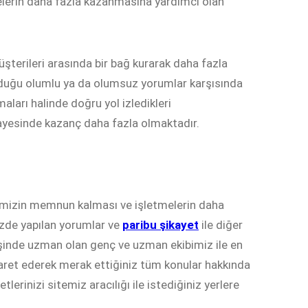
tmelerin daha fazla kazanmasına yardımcı olan
üşterileri arasında bir bağ kurarak daha fazla
olduğu olumlu ya da olumsuz yorumlar karşısında
aları halinde doğru yol izledikleri
sayesinde kazanç daha fazla olmaktadır.
rimizin memnun kalması ve işletmelerin daha
izde yapılan yorumlar ve
paribu şikayet
ile diğer
 İşinde uzman olan genç ve uzman ekibimiz ile en
iyaret ederek merak ettiğiniz tüm konular hakkında
tlerinizi sitemiz aracılığı ile istediğiniz yerlere