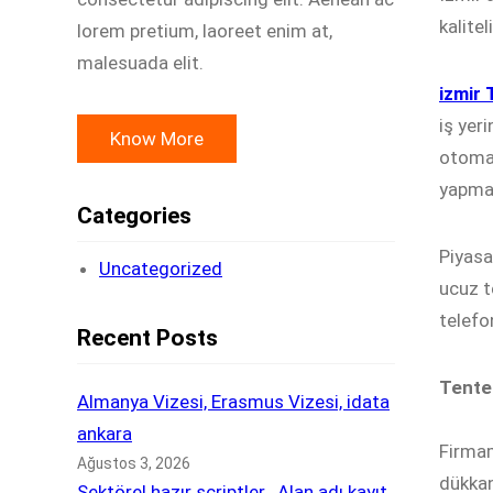
kalitel
lorem pretium, laoreet enim at,
malesuada elit.
izmir
iş yer
Know More
otomat
yapma
Categories
Piyasa
Uncategorized
ucuz t
telefo
Recent Posts
Tente
Almanya Vizesi, Erasmus Vizesi, idata
ankara
Firmam
Ağustos 3, 2026
dükkan
Sektörel hazır scriptler , Alan adı kayıt