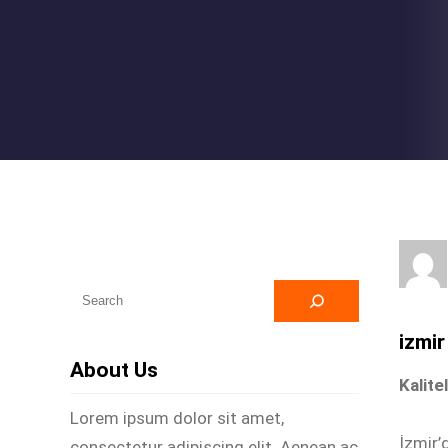
A
r
izmir
a
About Us
Kalite
Lorem ipsum dolor sit amet,
İzmir’
consectetur adipiscing elit. Aenean ac