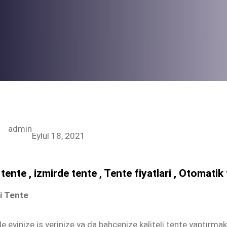
admin
Eylül 18, 2021
 tente , izmirde tente , Tente fiyatlari , Otomatik 
li Tente
de evinize iş yerinize ya da bahçenize kaliteli tente yaptırma