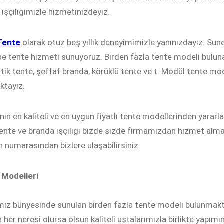
i işçiliğimizle hizmetinizdeyiz.
 Tente
olarak otuz beş yıllık deneyimimizle yanınızdayız. S
ine tente hizmeti sunuyoruz. Birden fazla tente modeli bulun
ik tente, şeffaf branda, körüklü tente ve t. Modül tente mod
ktayız.
nın en kaliteli ve en uygun fiyatlı tente modellerinden yarar
ente ve branda işçiliği bizde sizde firmamızdan hizmet alma
n numarasından bizlere ulaşabilirsiniz.
 Modelleri
ız bünyesinde sunulan birden fazla tente modeli bulunmaktad
 her neresi olursa olsun kaliteli ustalarımızla birlikte yapımı