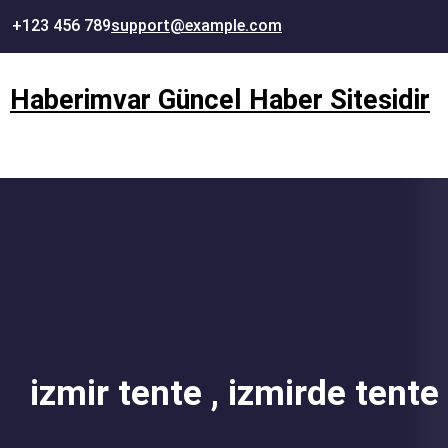
İçeriğe
+123 456 789
support@example.com
geç
Haberimvar Güncel Haber Sitesidir
izmir tente , izmirde tente 