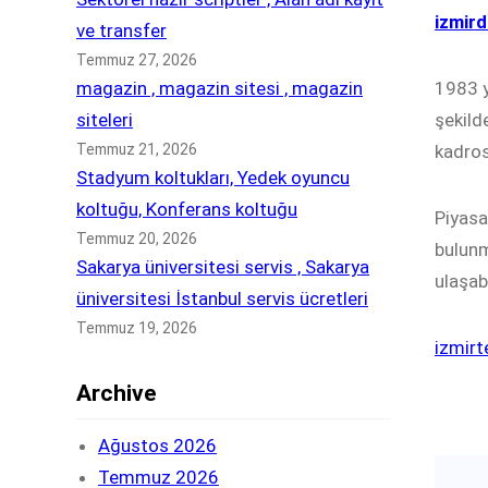
izmird
ve transfer
Temmuz 27, 2026
magazin , magazin sitesi , magazin
1983 y
siteleri
şekild
Temmuz 21, 2026
kadros
Stadyum koltukları, Yedek oyuncu
koltuğu, Konferans koltuğu
Piyasa
Temmuz 20, 2026
bulunm
Sakarya üniversitesi servis , Sakarya
ulaşabi
üniversitesi İstanbul servis ücretleri
Temmuz 19, 2026
izmir
Archive
Ağustos 2026
Temmuz 2026