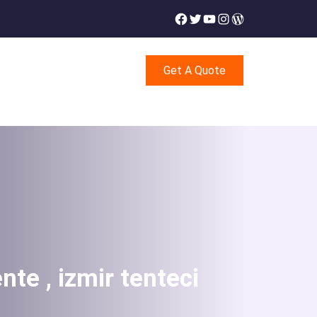
Facebook
Twitter
YouTube
Instagram
WordPress
Get A Quote
ente , izmir tenteci