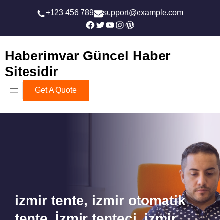
İçeriğe
+123 456 789
support@example.com
geç
Facebook
Twitter
YouTube
Instagram
WordPress
Haberimvar Güncel Haber
Sitesidir
Get A Quote
izmir tente, izmir otomatik
tente, İzmir tenteci, izmir