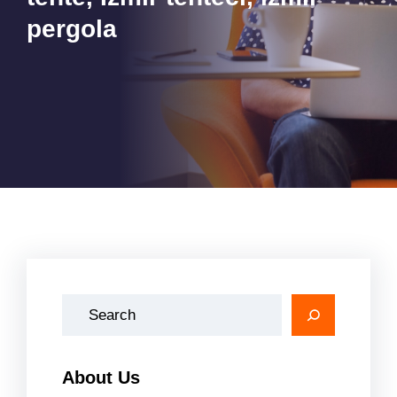
pergola
A
r
a
About Us