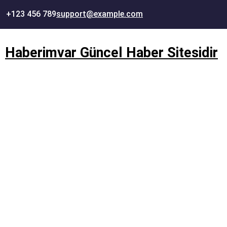
İçeriğe
+123 456 789
support@example.com
geç
Haberimvar Güncel Haber Sitesidir
İzmir havalimanı alaçatı t