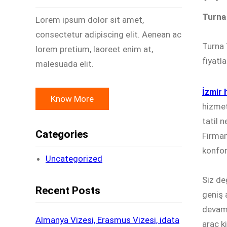
Turna
Lorem ipsum dolor sit amet,
consectetur adipiscing elit. Aenean ac
Turna 
lorem pretium, laoreet enim at,
fiyatl
malesuada elit.
İzmir 
Know More
hizmet
tatil 
Categories
Firmam
konfor
Uncategorized
Siz de
Recent Posts
geniş 
devam 
Almanya Vizesi, Erasmus Vizesi, idata
araç k