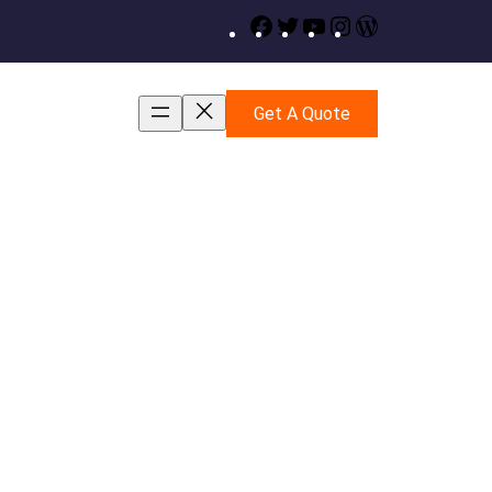
Facebook
Twitter
YouTube
Instagram
WordPress
Get A Quote
drum transfer , İzmir