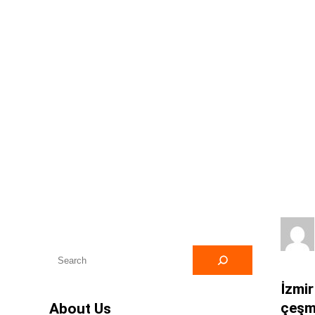
havalimanı çeşme transfe
A
r
İzmir
a
çeşm
About Us