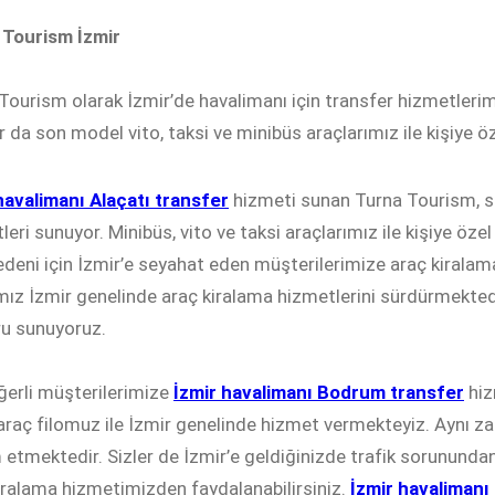
 Tourism İzmir
Tourism olarak İzmir’de havalimanı için transfer hizmetlerim
ar da son model vito, taksi ve minibüs araçlarımız ile kişiye 
havalimanı Alaçatı transfer
hizmeti sunan Turna Tourism, siz
leri sunuyor. Minibüs, vito ve taksi araçlarımız ile kişiye öze
nedeni için İzmir’e seyahat eden müşterilerimize araç kiralam
ız İzmir genelinde araç kiralama hizmetlerini sürdürmektedir.
u sunuyoruz.
ğerli müşterilerimize
İzmir havalimanı Bodrum transfer
hiz
araç filomuz ile İzmir genelinde hizmet vermekteyiz. Aynı 
etmektedir. Sizler de İzmir’e geldiğinizde trafik sorununda
iralama hizmetimizden faydalanabilirsiniz.
İzmir havaliman