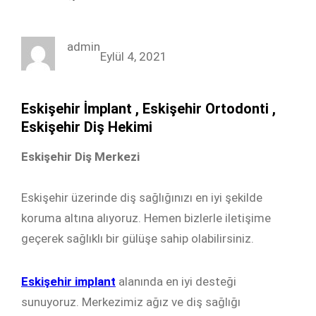
a
w
i
n
c
i
n
s
admin
e
t
k
t
Eylül 4, 2021
b
t
e
a
o
e
d
g
Eskişehir İmplant , Eskişehir Ortodonti ,
o
r
I
r
Eskişehir Diş Hekimi
k
n
a
Eskişehir Diş Merkezi
m
Eskişehir üzerinde diş sağlığınızı en iyi şekilde
koruma altına alıyoruz. Hemen bizlerle iletişime
geçerek sağlıklı bir gülüşe sahip olabilirsiniz.
Eskişehir implant
alanında en iyi desteği
sunuyoruz. Merkezimiz ağız ve diş sağlığı