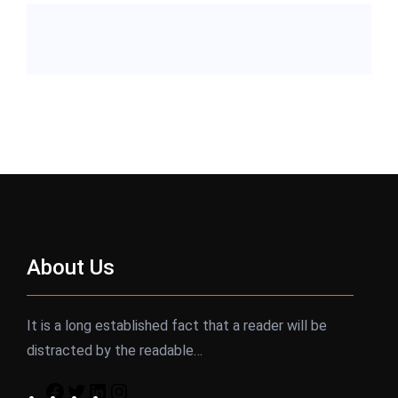
About Us
It is a long established fact that a reader will be
distracted by the readable…
F
T
L
I