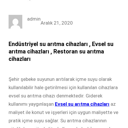
a
w
i
n
c
i
n
s
admin
e
t
k
t
Aralık 21, 2020
b
t
e
a
o
e
d
g
Endüstriyel su arıtma cihazları , Evsel su
o
r
I
r
arıtma cihazları , Restoran su arıtma
k
n
a
cihazları
m
Şehir şebeke suyunun arıtılarak içme suyu olarak
kullanılabilir hale getirilmesi için kullanılan cihazlara
evsel su arıtma cihazı denmektedir. Giderek
kullanımı yaygınlaşan
Evsel su arıtma cihazları
az
maliyet ile konut ve işyerleri için uygun maliyette ve
pratik içme suyu sağlar. Su arıtma cihazlarının