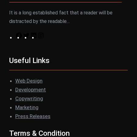
It is a long established fact that a reader will be
distracted by the readable…
F
T
L
I
a
w
i
n
c
i
n
s
Useful Links
e
t
k
t
b
t
e
a
o
e
d
g
Web Design
o
r
I
r
Development
k
n
a
Copywriting
m
Marketing
Press Releases
Terms & Condition