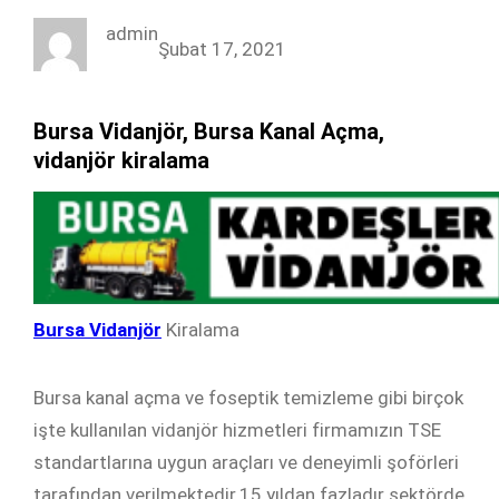
c
i
n
s
admin
e
t
k
t
Şubat 17, 2021
b
t
e
a
o
e
d
g
Bursa Vidanjör, Bursa Kanal Açma,
o
r
I
r
vidanjör kiralama
k
n
a
m
Bursa Vidanjör
Kiralama
Bursa kanal açma ve foseptik temizleme gibi birçok
işte kullanılan vidanjör hizmetleri firmamızın TSE
standartlarına uygun araçları ve deneyimli şoförleri
tarafından verilmektedir.15 yıldan fazladır sektörde