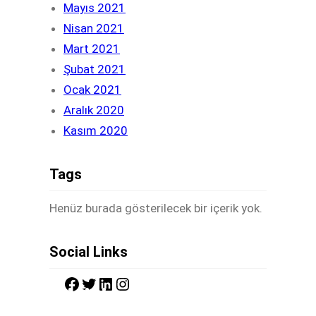
Mayıs 2021
Nisan 2021
Mart 2021
Şubat 2021
Ocak 2021
Aralık 2020
Kasım 2020
Tags
Henüz burada gösterilecek bir içerik yok.
Social Links
F
T
L
I
a
w
i
n