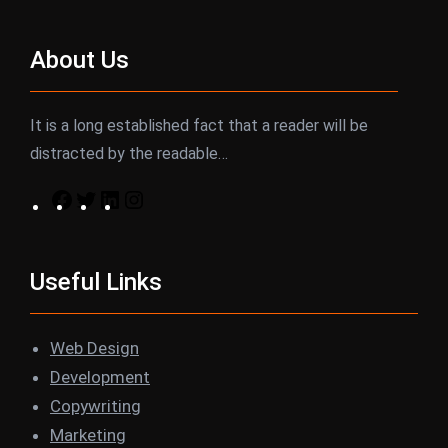
About Us
It is a long established fact that a reader will be
distracted by the readable…
F
T
L
I
a
w
i
n
c
i
n
s
Useful Links
e
t
k
t
b
t
e
a
o
e
d
g
Web Design
o
r
I
r
Development
k
n
a
Copywriting
m
Marketing