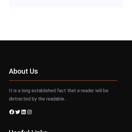
About Us
It is a long established fact that a reader will be
distracted by the readable…
Facebook
Twitter
LinkedIn
Instagram