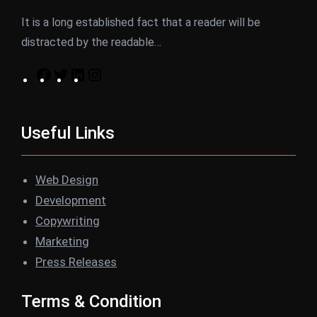
It is a long established fact that a reader will be
distracted by the readable…
F
T
L
I
a
w
i
n
c
i
n
s
Useful Links
e
t
k
t
b
t
e
a
o
e
d
g
Web Design
o
r
I
r
Development
k
n
a
Copywriting
m
Marketing
Press Releases
Terms & Condition