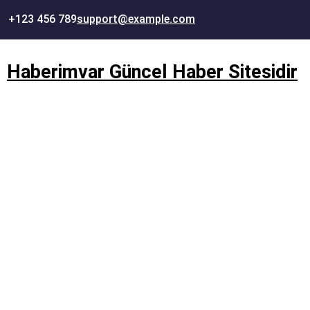
İçeriğe
+123 456 789
support@example.com
geç
Haberimvar Güncel Haber Sitesidir
ankara matbaa , matbaa , 