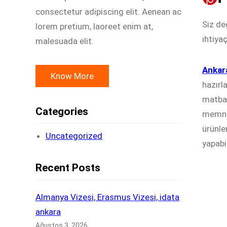
consectetur adipiscing elit. Aenean ac
Siz de
lorem pretium, laoreet enim at,
ihtiyaç
malesuada elit.
Ankar
Know More
hazırl
matbaa
Categories
memnun
ürünle
Uncategorized
yapabi
Recent Posts
Almanya Vizesi, Erasmus Vizesi, idata
ankara
Ağustos 3, 2026