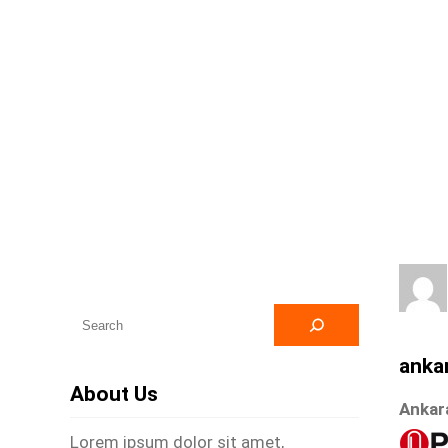
A
r
ankar
a
About Us
Ankar
Lorem ipsum dolor sit amet,