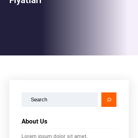
Fiyatları
A
r
a
About Us
Lorem ipsum dolor sit amet,