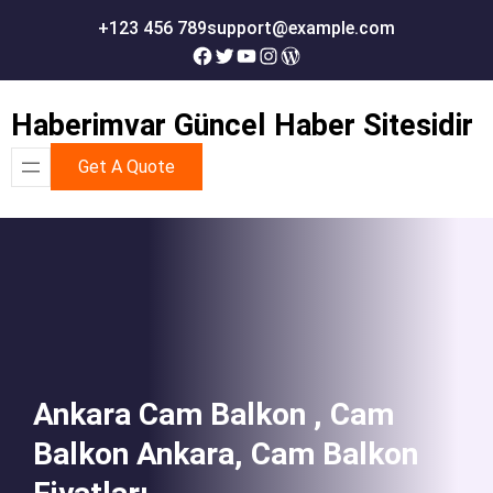
İçeriğe
+123 456 789
support@example.com
geç
Facebook
Twitter
YouTube
Instagram
WordPress
Haberimvar Güncel Haber Sitesidir
Get A Quote
Ankara Cam Balkon , Cam
Balkon Ankara, Cam Balkon