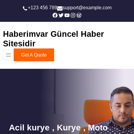
İçeriğe
+123 456 789
support@example.com
geç
Facebook
Twitter
YouTube
Instagram
WordPress
Haberimvar Güncel Haber
Sitesidir
Get A Quote
Acil kurye , Kurye , Moto