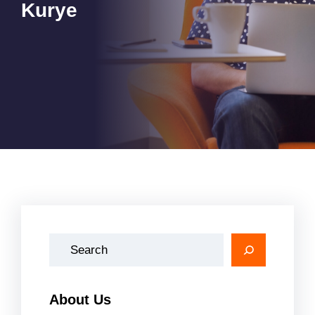
Kurye
A
r
a
About Us